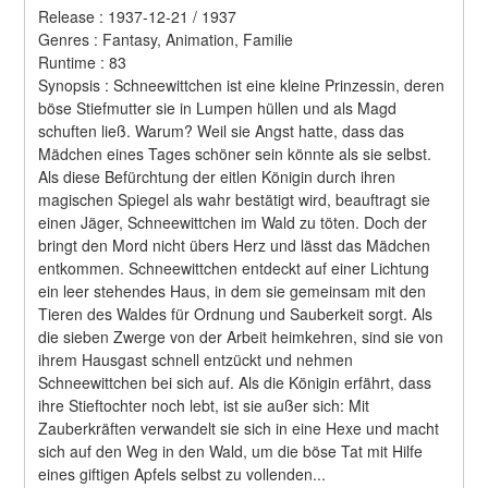
Release : 1937-12-21 / 1937 
Genres : Fantasy, Animation, Familie 
Runtime : 83 
Synopsis : Schneewittchen ist eine kleine Prinzessin, deren 
böse Stiefmutter sie in Lumpen hüllen und als Magd 
schuften ließ. Warum? Weil sie Angst hatte, dass das 
Mädchen eines Tages schöner sein könnte als sie selbst. 
Als diese Befürchtung der eitlen Königin durch ihren 
magischen Spiegel als wahr bestätigt wird, beauftragt sie 
einen Jäger, Schneewittchen im Wald zu töten. Doch der 
bringt den Mord nicht übers Herz und lässt das Mädchen 
entkommen. Schneewittchen entdeckt auf einer Lichtung 
ein leer stehendes Haus, in dem sie gemeinsam mit den 
Tieren des Waldes für Ordnung und Sauberkeit sorgt. Als 
die sieben Zwerge von der Arbeit heimkehren, sind sie von 
ihrem Hausgast schnell entzückt und nehmen 
Schneewittchen bei sich auf. Als die Königin erfährt, dass 
ihre Stieftochter noch lebt, ist sie außer sich: Mit 
Zauberkräften verwandelt sie sich in eine Hexe und macht 
sich auf den Weg in den Wald, um die böse Tat mit Hilfe 
eines giftigen Apfels selbst zu vollenden... 